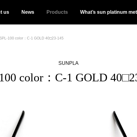
t us
News
Products
What’s sun platinum met
SPL-100 color：C-1 GOLD 40□23-145
SUNPLA
100 color：C-1 GOLD 40□2