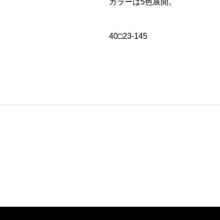
カラーは5色展開。
40□23-145