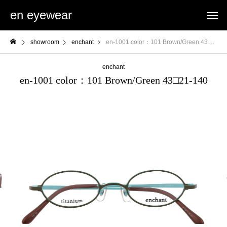
en eyewear
showroom
enchant
en-1001 color：101 Brown/Green 43□21-140
enchant
en-1001 color：101 Brown/Green 43□21-140